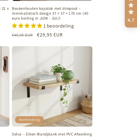
 21 x
Beukenhouten kapstok met driepoot –
minimalistisch design 37 × 37 × 170 cm (40
euro korting in JUNI - JULI!
4.7
1 beoordeling
Normale
Aanbiedingsprijs
€29,95 EUR
€49,95 EUR
prijs
Aanbieding
Selva – Eiken Wandplank met PVC Afwerking