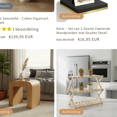
rkocht
Aanbieding
ow Salontafel – Crème Organisch
erk
1 beoordeling
Kairo – Set van 2 Zwarte Zwevende
Wandplanken met Gouden Detail
e
Aanbiedingsprijs
€139,95 EUR
EUR
Normale
Aanbiedingsprijs
€16,95 EUR
€21,95 EUR
prijs
ieding
Aanbieding