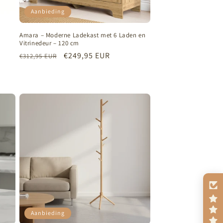
Aanbieding
Amara – Moderne Ladekast met 6 Laden en
Vitrinedeur – 120 cm
Normale
Aanbiedingsprijs
€249,95 EUR
€312,95 EUR
prijs
Aanbieding