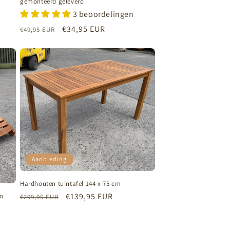
gemonteerd geleverd
3 beoordelingen
Normale
Aanbiedingsprijs
€34,95 EUR
€49,95 EUR
prijs
Aanbieding
Hardhouten tuintafel 144 x 75 cm
Normale
Aanbiedingsprijs
€139,95 EUR
lo
€299,95 EUR
prijs