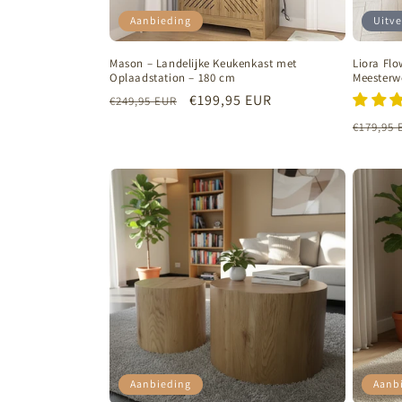
Aanbieding
Uitve
Mason – Landelijke Keukenkast met
Liora Fl
Oplaadstation – 180 cm
Meesterw
Normale
Aanbiedingsprijs
€199,95 EUR
€249,95 EUR
prijs
Normal
€179,95 
prijs
Aanbieding
Aanb