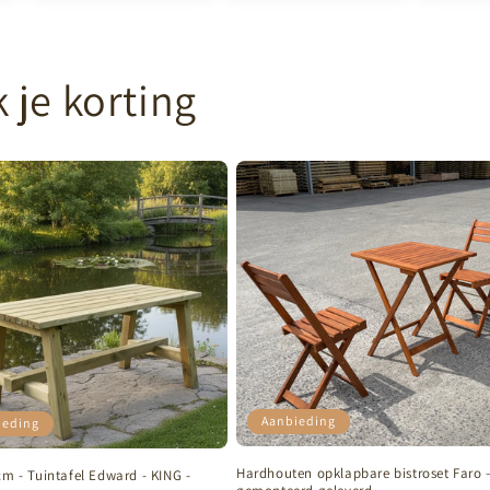
je korting
Aanbieding
ieding
Hardhouten opklapbare bistroset Faro 
cm - Tuintafel Edward - KING -