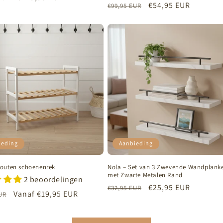
Normale
Aanbiedingsprijs
€54,95 EUR
€99,95 EUR
prijs
ieding
Aanbieding
outen schoenenrek
Nola – Set van 3 Zwevende Wandplank
met Zwarte Metalen Rand
2 beoordelingen
Normale
Aanbiedingsprijs
€25,95 EUR
€32,95 EUR
e
Aanbiedingsprijs
Vanaf
€19,95 EUR
UR
prijs