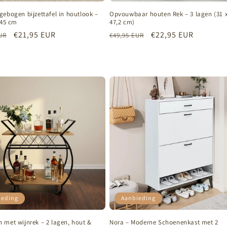
ebogen bijzettafel in houtlook –
Opvouwbaar houten Rek – 3 lagen (31 x
 45 cm
47,2 cm)
e
Aanbiedingsprijs
€21,95 EUR
Normale
Aanbiedingsprijs
€22,95 EUR
UR
€49,95 EUR
prijs
ieding
Aanbieding
 met wijnrek – 2 lagen, hout &
Nora – Moderne Schoenenkast met 2