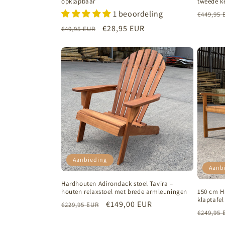
opklapbaar
tweede k
1 beoordeling
Normal
€449,95 
prijs
Normale
Aanbiedingsprijs
€28,95 EUR
€49,95 EUR
prijs
Aanbieding
Aanb
Hardhouten Adirondack stoel Tavira –
houten relaxstoel met brede armleuningen
150 cm H
klaptafel
Normale
Aanbiedingsprijs
€149,00 EUR
€229,95 EUR
Normal
€249,95 
prijs
prijs