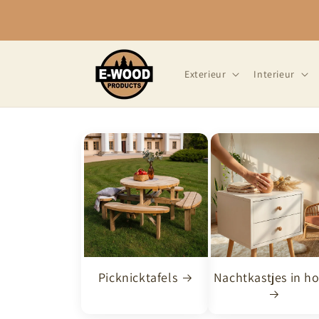
Meteen
naar de
content
Exterieur
Interieur
Picknicktafels
Nachtkastjes in h