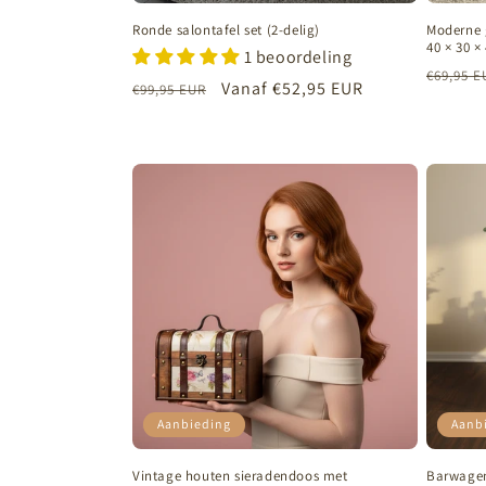
Ronde salontafel set (2-delig)
Moderne g
40 × 30 ×
1 beoordeling
Normal
€69,95 E
Normale
Aanbiedingsprijs
Vanaf
€52,95 EUR
€99,95 EUR
prijs
prijs
Aanbieding
Aanb
Vintage houten sieradendoos met
Barwagen