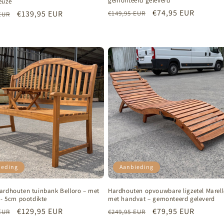
gemonteerd geleverd
euze
Normale
Aanbiedingsprijs
€74,95 EUR
e
Aanbiedingsprijs
€139,95 EUR
€149,95 EUR
EUR
prijs
ieding
Aanbieding
ardhouten tuinbank Belloro – met
Hardhouten opvouwbare ligzetel Marel
 - 5cm pootdikte
met handvat – gemonteerd geleverd
e
Aanbiedingsprijs
€129,95 EUR
Normale
Aanbiedingsprijs
€79,95 EUR
EUR
€249,95 EUR
prijs