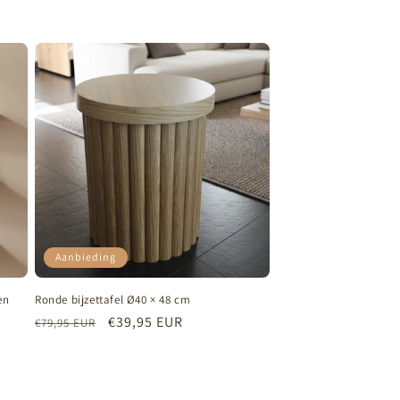
prijs
Aanbieding
en
Ronde bijzettafel Ø40 × 48 cm
Normale
Aanbiedingsprijs
€39,95 EUR
€79,95 EUR
prijs