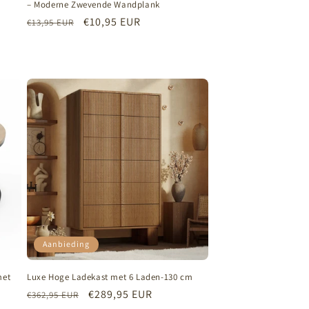
– Moderne Zwevende Wandplank
Normale
Aanbiedingsprijs
€10,95 EUR
€13,95 EUR
prijs
Aanbieding
met
Luxe Hoge Ladekast met 6 Laden-130 cm
Normale
Aanbiedingsprijs
€289,95 EUR
€362,95 EUR