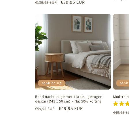
Normale
Aanbiedingsprijs
€39,95 EUR
€139,95 EUR
prijs
prijs
Aanbieding
Aanb
Rond nachtkastje met 1 lade – gebogen
Modern h
design (Ø45 x 50 cm) – Nu: 50% korting
Normale
Aanbiedingsprijs
€49,95 EUR
€59,95 EUR
Normal
€49,95 E
prijs
prijs