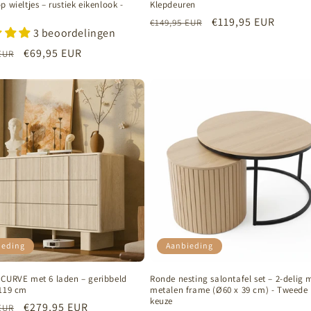
p wieltjes – rustiek eikenlook -
Klepdeuren
Normale
Aanbiedingsprijs
€119,95 EUR
€149,95 EUR
3 beoordelingen
prijs
e
Aanbiedingsprijs
€69,95 EUR
EUR
ieding
Aanbieding
 CURVE met 6 laden – geribbeld
Ronde nesting salontafel set – 2-delig 
 119 cm
metalen frame (Ø60 x 39 cm) - Tweede
keuze
e
Aanbiedingsprijs
€279,95 EUR
EUR