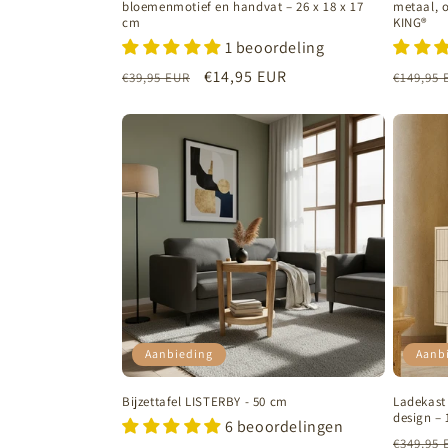
bloemenmotief en handvat – 26 x 18 x 17
metaal, o
cm
KING®
1 beoordeling
Normale
Aanbiedingsprijs
€14,95 EUR
Normal
€39,95 EUR
€149,95 
prijs
prijs
Aanbieding
Aanb
Bijzettafel LISTERBY - 50 cm
Ladekast
design –
6 beoordelingen
Normal
€349,95 